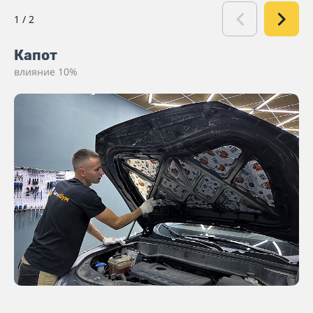
1
/
2
Капот
влияние 10%